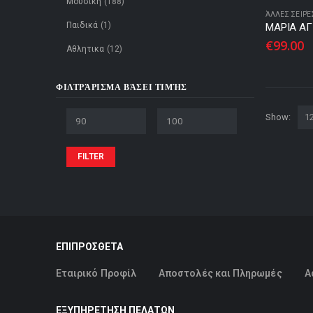
Μουσική
(188)
ΆΛΛΕΣ ΣΕΙΡΈ
Παιδικά
(1)
€
99.00
Αθλητικα
(12)
ΦΙΛΤΡΆΡΙΣΜΑ ΒΆΣΕΙ ΤΙΜΉΣ
Show:
Min
Max
FILTER
price
price
ΕΠΙΠΡΟΣΘΕΤΑ
Εταιρικό Προφίλ
Αποστολές και Πληρωμές
Α
ΕΞΥΠΗΡΕΤΗΣΗ ΠΕΛΑΤΩΝ