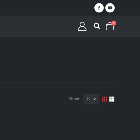
0
Show: