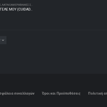
Σ
,
ΛΑΤΙΝΟΑΜΕΡΙΚΆΝΙΚΕΣ ΣΕΙΡΈΣ
ΜΑΡΙΑ ΑΓΓΕΛΕ ΜΟΥ (CUIDADO CON EN ANGEL)
σφάλεια συναλλαγών
Όροι και Προϋποθέσεις
Πολιτική α